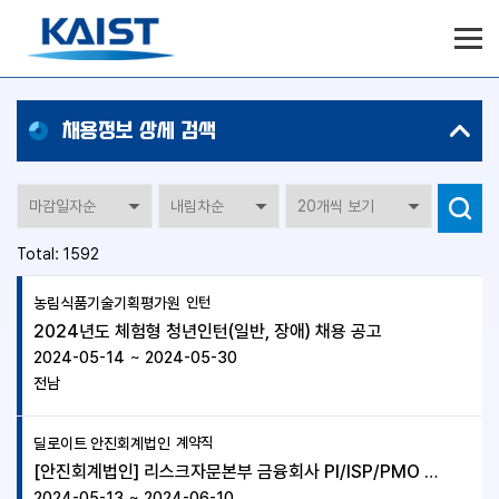
검색
Total: 1592
품목별
농림식품기술기획평가원
인턴
일자리
상세검색
2024년도 체험형 청년인턴(일반, 장애) 채용 공고
테이블은
2024-05-14
~
2024-05-30
모집지역,
전남
공고정보,
급여,
등록일,
딜로이트 안진회계법인
계약직
지원하기의
정보를
[안진회계법인] 리스크자문본부 금융회사 PI/ISP/PMO 및 리스크 관리 컨설팅 계약직
제공합니다.
2024-05-13
~
2024-06-10